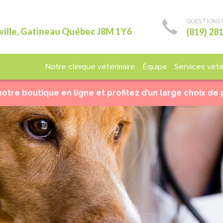
QUESTIONS
ville, Gatineau Québec J8M 1Y6
(819) 28
Notre clinique vétérinaire
Équipe
Services vété
decine
Chirurgie
Laboratoire
Imagerie
Hospita
notre boutique en ligne et profitez d’un large choix de