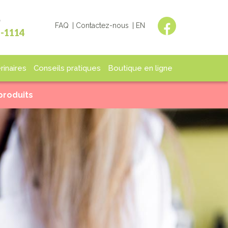
?
FAQ
Contactez-nous
EN
1-1114
rinaires
Conseils pratiques
Boutique en ligne
lisation
Fin de vie
Boutique
 produits