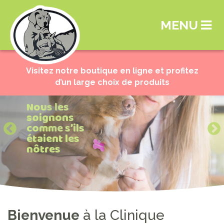
MENU
Visitez notre boutique en ligne et profitez
d’un large choix de produits
Vos
Nous les
Des soins
animaux
soignons
attentionnés
nous
comme s’ils
pour des
tiennent à
étaient les
animaux en
cœur !
nôtres
santé !
Bienvenue
à la Clinique