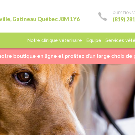
QUESTIONS
ville, Gatineau Québec J8M 1Y6
(819) 28
Notre clinique vétérinaire
Équipe
Services vété
decine
Chirurgie
Laboratoire
Imagerie
Hospita
notre boutique en ligne et profitez d’un large choix de