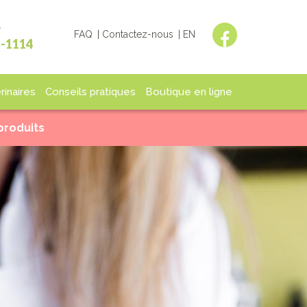
?
FAQ
Contactez-nous
EN
1-1114
rinaires
Conseils pratiques
Boutique en ligne
lisation
Fin de vie
Boutique
 produits